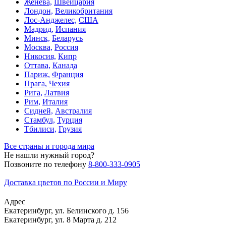
Женева,
Швейцария
Лондон,
Великобритания
Лос-Анджелес,
США
Мадрид,
Испания
Минск,
Беларусь
Москва,
Россия
Никосия,
Кипр
Оттава,
Канада
Париж,
Франция
Прага,
Чехия
Рига,
Латвия
Рим,
Италия
Сидней,
Австралия
Стамбул,
Турция
Тбилиси,
Грузия
Все страны и города мира
Не нашли нужный город?
Позвоните по телефону
8-800-333-0905
Доставка цветов по России и Миру
Адрес
Екатеринбург
,
ул. Белинского д. 156
Екатеринбург
,
ул. 8 Марта д. 212