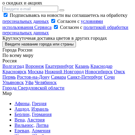
о скидках и акциях
Подписываясь на новости вы соглашаетесь на обработку
персональных данных
Согласен с
условиями
использования Сервиса
Согласен с
политикой обработки
персональных данных
Круглосуточная доставка цветов в других городах
Введите название города или страны
Города России
По всему миру
Россия
Волгоград
Воронеж
Екатеринбург
Казань
Краснодар
Красноярск
Москва
Нижний Новгород
Новосибирск
Омск
Пермь
Ростов-на-Дону
Самара
Санкт-Петербург
Сочи
Ульяновск
Уфа
Челябинск
Города Свердловской области
Мир
Афины,
Греция
Ашдод,
Израиль
Берлин,
Германия
Вена,
Австрия
Вильнюс,
Литва
Ереван,
Армения