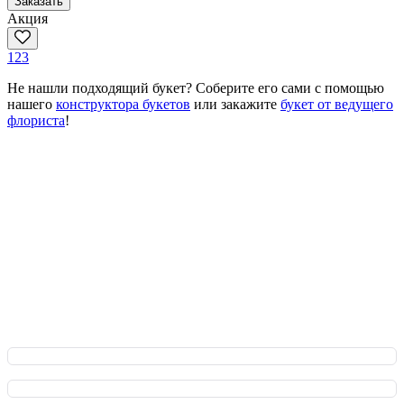
Заказать
Акция
1
2
3
Не нашли подходящий букет? Соберите его сами с помощью
нашего
конструктора букетов
или закажите
букет от ведущего
флориста
!
В приложении удобнее и быстрее!
Преимущества для Вас: оформляйте заказ мгновенно,
обсуждайте все детали в чате с флористом и отслеживайте
заказ онлайн на всех этапах. Плюс - эксклюзивные акции и
бонусы за каждый заказ!