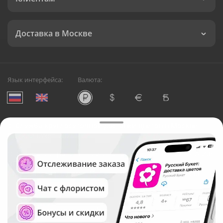
Доставка в Москве
Язык интерфейса:
Валюта:
©
Служба круглосуточной доставки цветов в Москве
Русский Букет, 2026
Общество с ограниченной ответственностью «Технология»
ОГРН: 1195476081745, ИНН: 5410081997
Юридический адрес: г. Новосибирск, ул. Ипподромская,
д.42, оф. 3
Рейтинг Русского букета в г. Москва