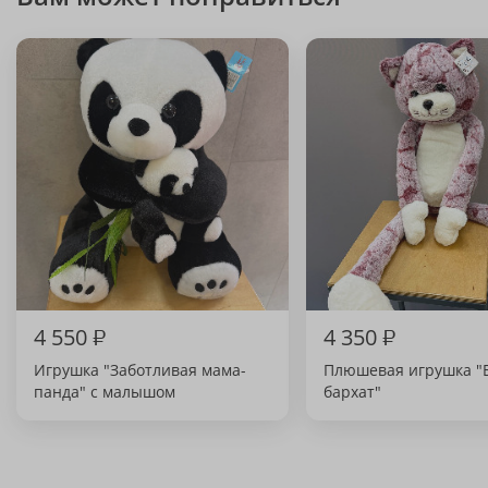
4 550
₽
4 350
₽
Игрушка "Заботливая мама-
Плюшевая игрушка "
панда" с малышом
бархат"