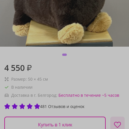
4 550
₽
Размер:
50
×
45
см
В наличии
Доставка в г. Белгород:
Бесплатно
в течение ~5 часов
481 Отзывов и оценок
Купить в 1 клик