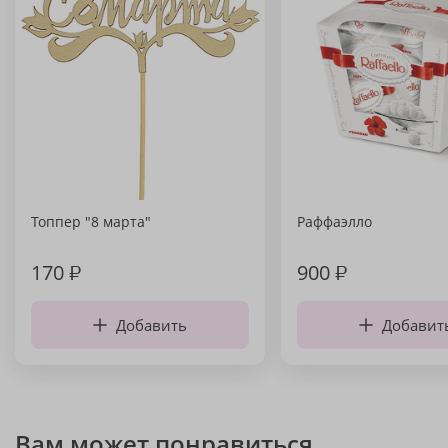
Топпер "8 марта"
Раффаэлло
170
₽
900
₽
Добавить
Добавит
Вам может понравиться