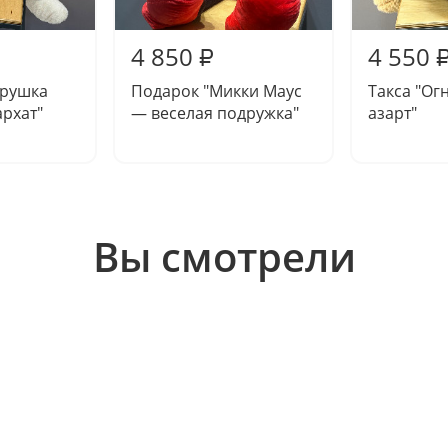
4 850
4 550
₽
рушка
Подарок "Микки Маус
Такса "Ог
рхат"
— веселая подружка"
азарт"
Вы смотрели