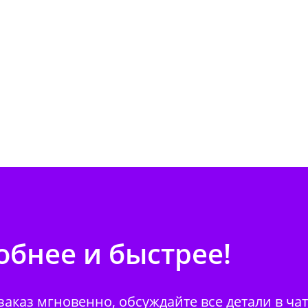
бнее и быстрее!
аказ мгновенно, обсуждайте все детали в ча