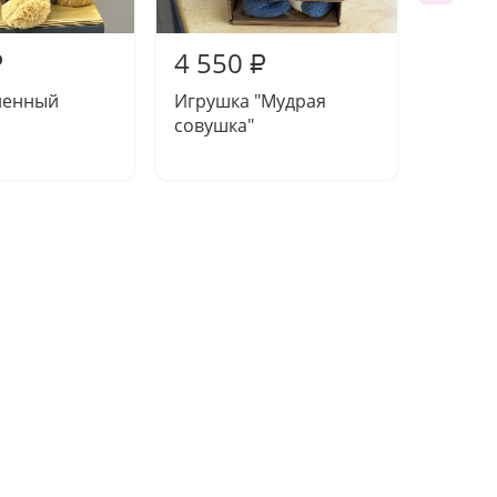
4 550
4 85
₽
₽
ненный
Игрушка "Мудрая
Мишка 
совушка"