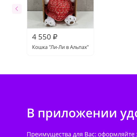
4 550
₽
Кошка "Ли-Ли в Альпах"
В приложении удо
Преимущества для Вас: оформляйте з