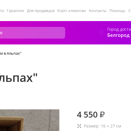
та
Гарантии
Для продавцов
Корп. клиентам
Контакты
Помощь
С
Город дост
Белгород
и в Альпах"
льпах"
4 550
₽
Размер:
16
×
27
см