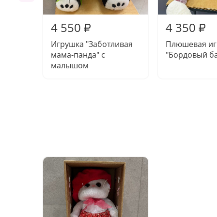
4 550
4 350
₽
₽
Игрушка "Заботливая
Плюшевая иг
мама-панда" с
"Бордовый ба
малышом