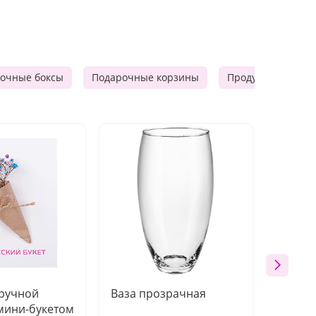
очные боксы
Подарочные корзины
Продуктовые наб
 ручной
Ваза прозрачная
Топпе
мини-букетом