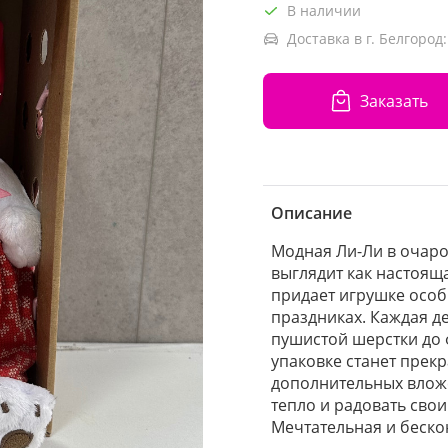
В наличии
Доставка в г. Белгород:
Заказать
Описание
Модная Ли-Ли в очаро
выглядит как настоящ
придает игрушке особ
праздниках. Каждая д
пушистой шерстки до 
упаковке станет прек
дополнительных вложе
тепло и радовать сво
Мечтательная и беско