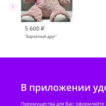
5 600
₽
"Бархатный друг"
В приложении удо
Преимущества для Вас: оформляйте з