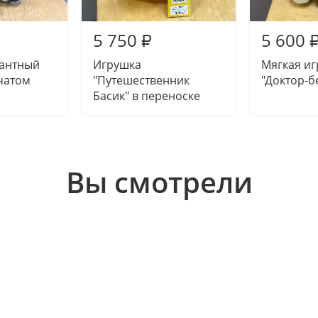
5 750
5 600
₽
лантный
Игрушка
Мягкая и
тчатом
"Путешественник
"Доктор-б
Басик" в переноске
Вы смотрели