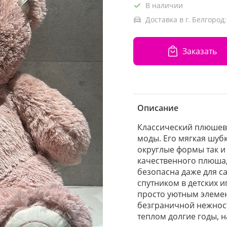
В наличии
Доставка в г. Белгород:
Заказать
Описание
Классический плюшевы
моды. Его мягкая шуб
округлые формы так и
качественного плюша
безопасна даже для с
спутником в детских и
просто уютным элемен
безграничной нежност
теплом долгие годы, н