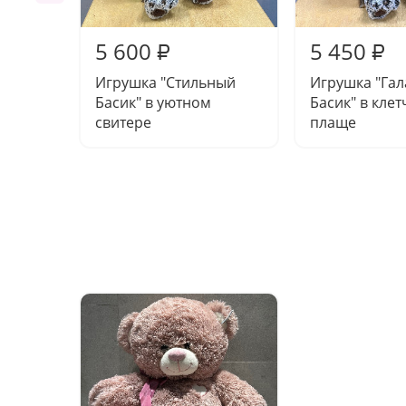
5 600
5 450
₽
₽
Игрушка "Стильный
Игрушка "Га
Басик" в уютном
Басик" в кле
свитере
плаще