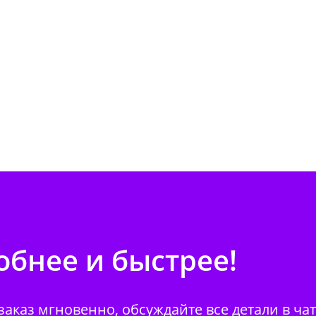
бнее и быстрее!
аказ мгновенно, обсуждайте все детали в ча