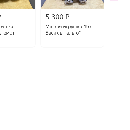
5 300
6 20
₽
₽
грушка
Мягкая игрушка "Кот
Мягкая
егемот"
Басик в пальто"
Басик 