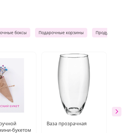
очные боксы
Подарочные корзины
Продуктовые наб
 ручной
Ваза прозрачная
Топпе
мини-букетом