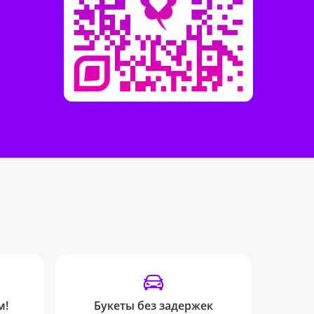
м!
Букеты без задержек
SM