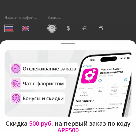
Язык интерфейса:
Валюта:
©
Служба круглосуточной доставки цветов в Анапе
Русский Букет, 2026
Общество с ограниченной ответственностью «Технология»
ОГРН: 1195476081745, ИНН: 5410081997
Юридический адрес: г. Новосибирск, ул. Ипподромская,
д.42, оф. 3
Рейтинг Русского букета в г. Анапа
Скидка
500 руб.
на первый заказ по коду
APP500