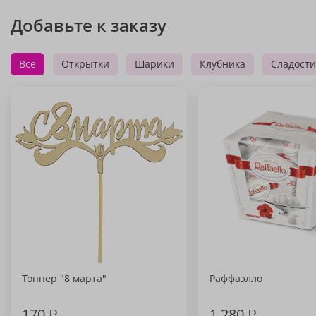
Добавьте к заказу
Все
Открытки
Шарики
Клубника
Сладости
Топпер "8 марта"
Раффаэлло
170
₽
1 280
₽