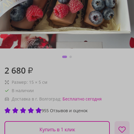
2 680
₽
Размер:
15
×
5
см
В наличии
Доставка в г. Волгоград:
Бесплатно
сегодня
955 Отзывов и оценок
Купить в 1 клик