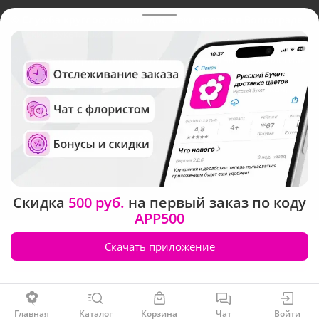
©
Служба круглосуточной доставки цветов в Волгограде
Русский Букет, 2026
Общество с ограниченной ответственностью «Технология»
ОГРН: 1195476081745, ИНН: 5410081997
Юридический адрес: г. Новосибирск, ул. Ипподромская,
д.42, оф. 3
Рейтинг Русского букета в г. Волгоград
Скидка
500 руб.
на первый заказ по коду
APP500
Скачать приложение
Заказать
Главная
Каталог
Корзина
Чат
Войти