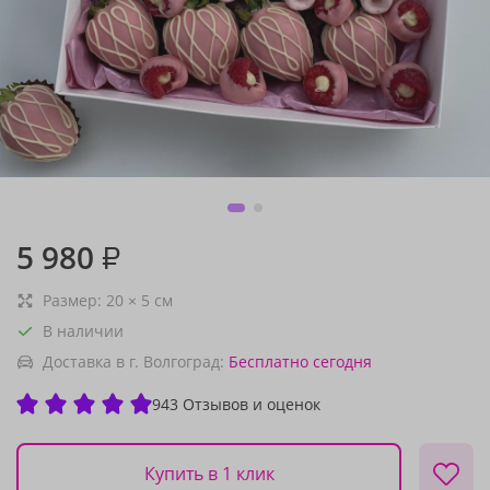
5 980
₽
Размер:
20
×
5
см
В наличии
Доставка в г. Волгоград:
Бесплатно
сегодня
943 Отзывов и оценок
Купить в 1 клик