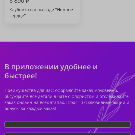
6 890
₽
Клубника в шоколаде "Нежное
сердце"
В приложении удобнее и
быстрее!
Преимущества для Вас: оформляйте заказ мгновенно,
обсуждайте все детали в чате с флористом и отслеживайте
заказ онлайн на всех этапах. Плюс - эксклюзивные акции и
бонусы за каждый заказ!