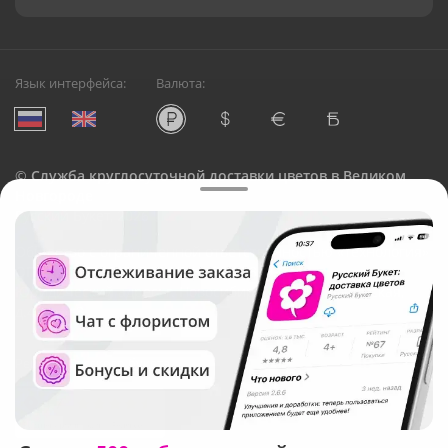
Язык интерфейса:
Валюта:
©
Служба круглосуточной доставки цветов в Великом
Новгороде
Русский Букет, 2026
Общество с ограниченной ответственностью «Технология»
ОГРН: 1195476081745, ИНН: 5410081997
Юридический адрес: г. Новосибирск, ул. Ипподромская,
д.42, оф. 3
Рейтинг Русского букета