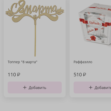
Топпер "8 марта"
Раффаэлло
110
₽
510
₽
Добавить
Добавит