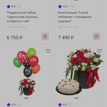
4.9
(28)
4.9
(178)
Подарочный набор
Композиция "Самая
"Цветочная корзина,
любимая с гелиевыми
конфеты и чай"
шарами"
В наличии
В наличии
6 750 ₽
7 490 ₽
4.9
(36)
4.9
(50)