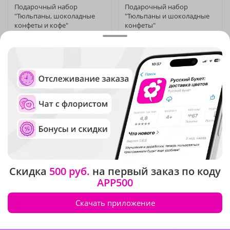
Подарочный набор
Подарочный набор
"Тюльпаны, шоколадные
"Тюльпаны и шоколадные
конфеты и кофе"
конфеты"
Под заказ
Под заказ
-20%
-20%
8 050 ₽
7 750 ₽
6 440 ₽
6 200 ₽
Скидка
500 руб.
на первый заказ по коду
APP500
Скачать приложение
4.9
(26)
5
(21)
Композиция "Подарочный
Композиция "Подарочный
набор с лилиями,
набор с конфетами и