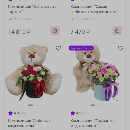
Композиция "Фея цветов с
Композиция "Самая
тортом"
любимая с медвежонком"
В наличии
В наличии
14 810 ₽
7 470 ₽
Крупный бутон
4.9
(65)
4.9
(59)
Композиция "Любовь с
Композиция "Тиффани с
медвежонком"
медвежонком"