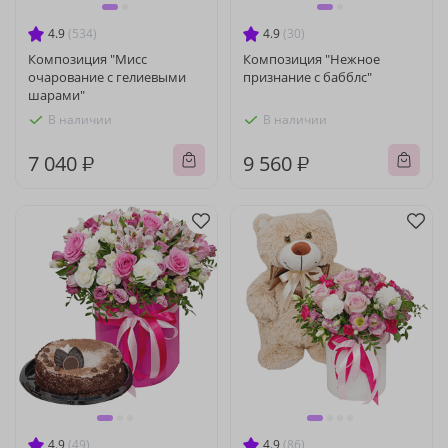
4.9
(534)
4.9
(30)
Композиция "Мисс
Композиция "Нежное
очарование с гелиевыми
признание с бабблс"
шарами"
В наличии
В наличии
7 040 ₽
9 560 ₽
4.9
(49)
4.9
(86)