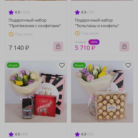
4.9
(103)
4.9
(79)
Подарочный набор
Подарочный набор
"Притяжение с конфетами"
"Тюльпаны и конфеты"
Под заказ
Под заказ
-20%
7 140 ₽
7 140 ₽
5 710 ₽
Акция
Акция
4.9
(40)
4.9
(47)