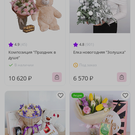
4.9
(45)
4.8
(901)
Композиция "Праздник в
Елка новогодняя "Золушка"
душе"
В наличии
Под заказ
10 620 ₽
6 570 ₽
Акция