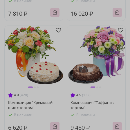
В наличии
В наличии
7 810 ₽
16 020 ₽
4.9
(428)
4.9
(132)
Композиция "Кремовый
Композиция "Тиффани с
шик с тортом"
тортом"
В наличии
В наличии
6 620 ₽
9 480 ₽