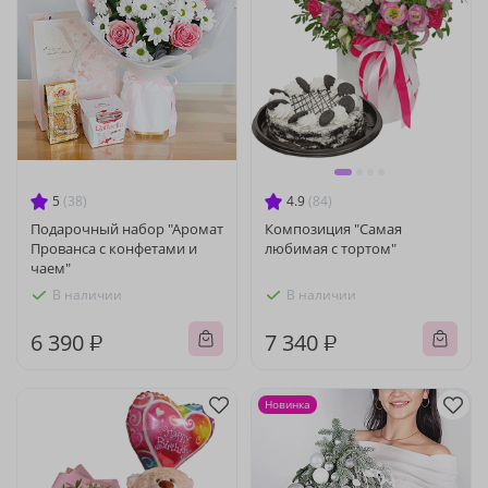
5
(38)
4.9
(84)
Подарочный набор "Аромат
Композиция "Самая
Прованса с конфетами и
любимая с тортом"
чаем"
В наличии
В наличии
6 390 ₽
7 340 ₽
Новинка