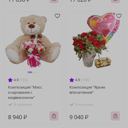
4.9
(103)
4.9
(178)
Композиция "Мисс
Композиция "Яркие
очарование с
впечатления"
медвежонком"
В наличии
В наличии
8 940 ₽
9 040 ₽