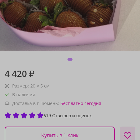
4 420
₽
Размер:
20
×
5
см
В наличии
Доставка в г. Тюмень:
Бесплатно
сегодня
619 Отзывов и оценок
Купить в 1 клик