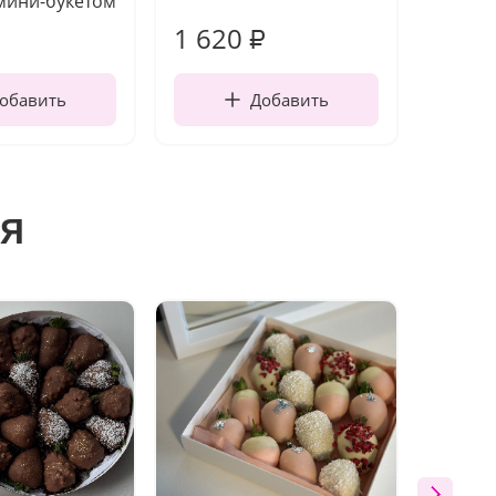
мини-букетом
1 620
130
₽
обавить
Добавить
я