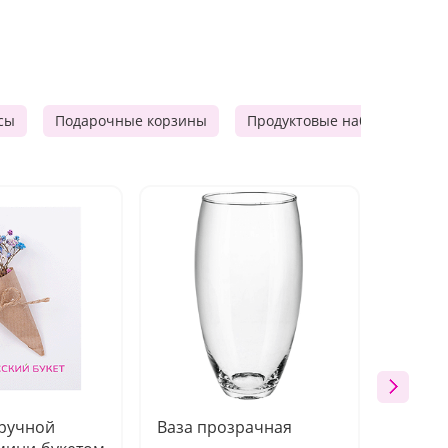
сы
Подарочные корзины
Продуктовые наборы
Ф
 ручной
Ваза прозрачная
Топпе