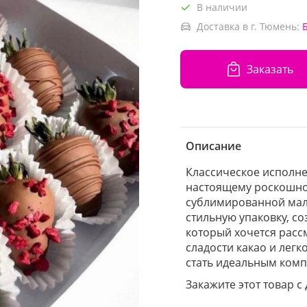
В наличии
Доставка в г. Тюмень:
Заказать
Описание
Классическое исполне
настоящему роскошно 
сублимированной мали
стильную упаковку, с
который хочется расс
сладости какао и лег
стать идеальным комп
Закажите этот товар с 