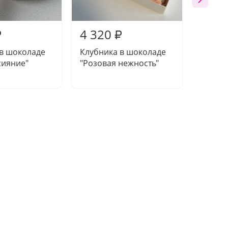
4 320
4 32
₽
₽
 в шоколаде
Клубника в шоколаде
Клубни
сияние"
"Розовая нежность"
"Мали