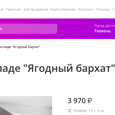
та
Гарантии
Для продавцов
Корп. клиентам
Контакты
Помощь
С
Город дост
Тюмень
коладе "Ягодный бархат"
аде "Ягодный бархат
3 970
₽
Размер:
15
×
3
см