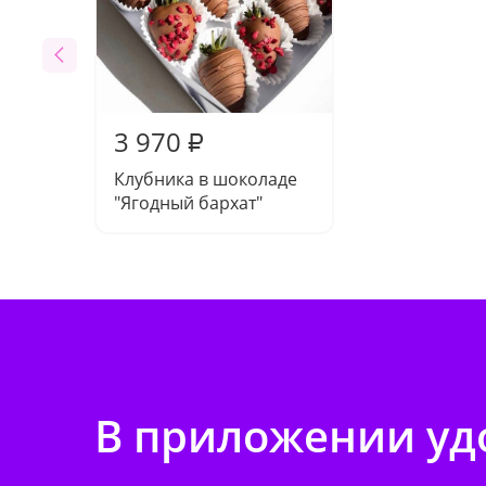
3 970
₽
Клубника в шоколаде
"Ягодный бархат"
В приложении удо