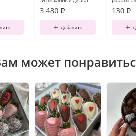
"Изысканный десерт"
работы с 
3 480
130
₽
₽
вить
Добавить
Д
Вам может понравитьс