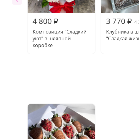
4 800
3 770
₽
₽
4 
Композиция "Сладкий
Клубника в 
уют" в шляпной
"Сладкая жиз
коробке