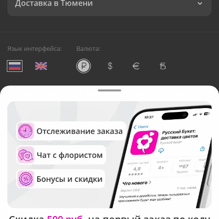
Доставка в Тюмени
Язык интерфейса:
Валюта:
©
Служба круглосуточной доставки цветов в Тюмени
Русский Букет, 2026
Общество с ограниченной ответственностью «Технология»
ОГРН: 1195476081745, ИНН: 5410081997
Юридический адрес: г. Новосибирск, ул. Ипподромская,
д.42, оф. 3
Рейтинг Русского букета в г. Тюмень