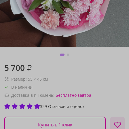
5 700
₽
Размер:
55
×
45
см
В наличии
Доставка в г. Тюмень:
Бесплатно
завтра
329 Отзывов и оценок
Купить в 1 клик