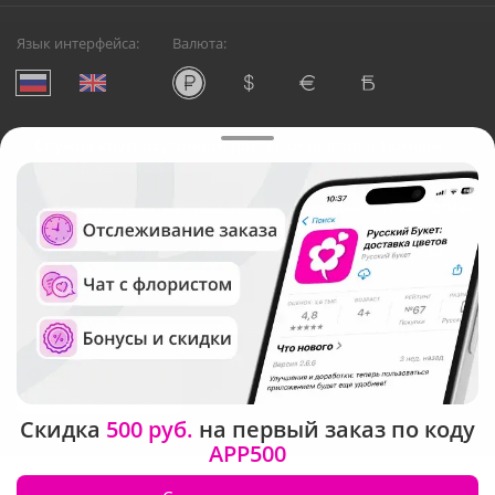
Язык интерфейса:
Валюта:
©
Служба круглосуточной доставки цветов в Тюмени
Русский Букет, 2026
Общество с ограниченной ответственностью «Технология»
ОГРН: 1195476081745, ИНН: 5410081997
Юридический адрес: г. Новосибирск, ул. Ипподромская,
д.42, оф. 3
Рейтинг Русского букета в г. Тюмень
Скидка
500 руб.
на первый заказ по коду
APP500