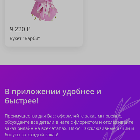
9 220
₽
Букет "Барби"
В приложении удобнее и
быстрее!
Преимущества для Вас: оформляйте заказ мгновенно,
обсуждайте все детали в чате с флористом и отслеживайте
заказ онлайн на всех этапах. Плюс - эксклюзивные акции и
бонусы за каждый заказ!