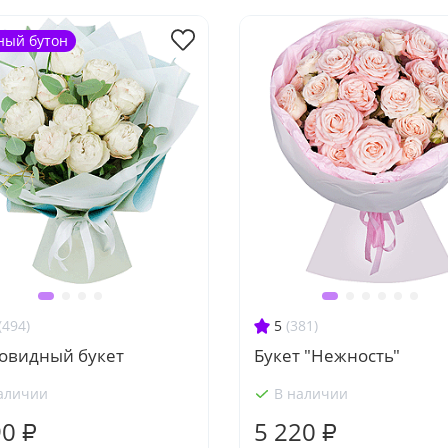
ный бутон
(494)
5
(381)
овидный букет
Букет "Нежность"
аличии
В наличии
90 ₽
5 220 ₽