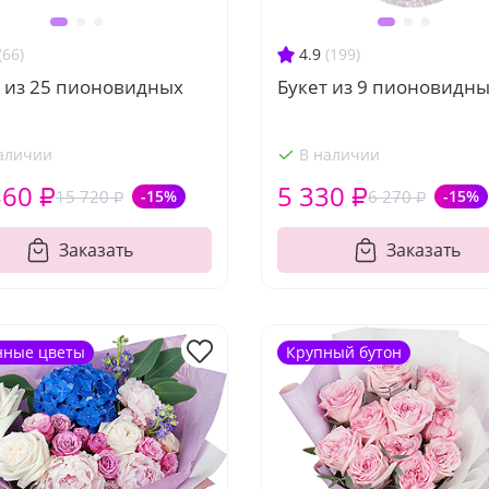
(66)
4.9
(199)
т из 25 пионовидных
Букет из 9 пионовидны
аличии
В наличии
360 ₽
5 330 ₽
15 720 ₽
-15%
6 270 ₽
-15%
Заказать
Заказать
нные цветы
Крупный бутон