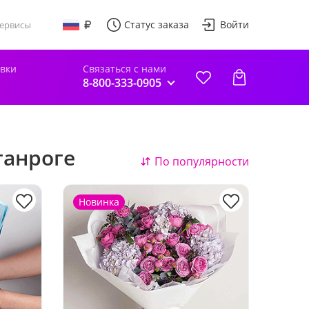
Статус заказа
Войти
ервисы
авки
Связаться с нами
8-800-333-0905
ганроге
По популярности
Новинка