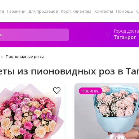
та
Гарантии
Для продавцов
Корп. клиентам
Контакты
Помощь
С
Город дост
Таганрог
Пионовидные розы
еты из пионовидных роз в Та
Новинка