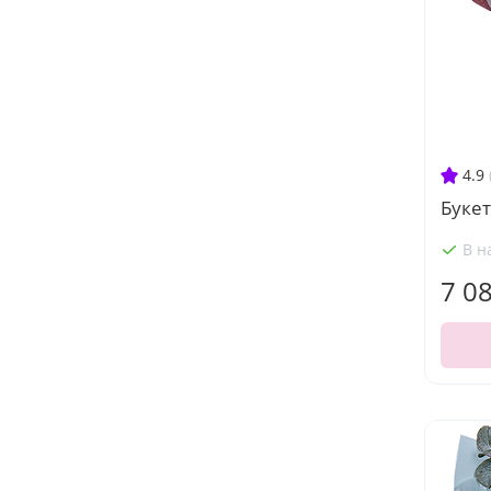
4.9
Букет
В н
7 0