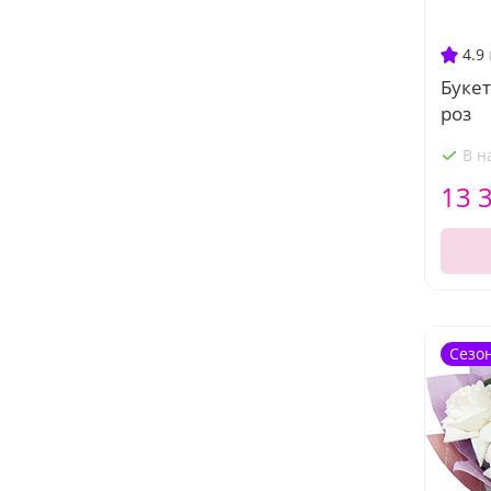
4.9
Буке
роз
В н
13 
Сезо