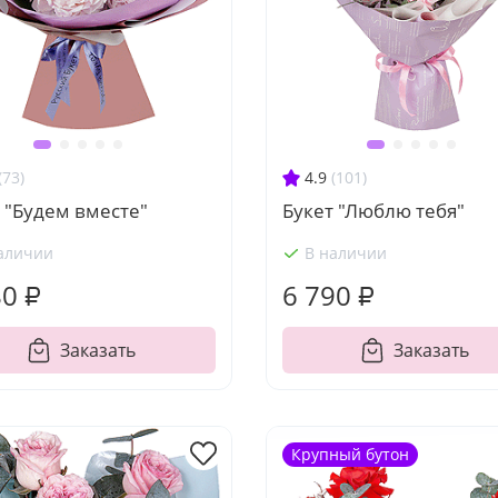
(73)
4.9
(101)
 "Будем вместе"
Букет "Люблю тебя"
аличии
В наличии
80 ₽
6 790 ₽
Заказать
Заказать
Крупный бутон