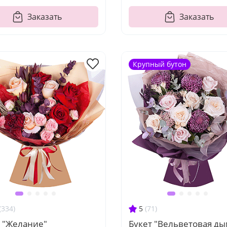
Заказать
Заказать
Крупный бутон
(334)
5
(71)
т "Желание"
Букет "Вельветовая ды