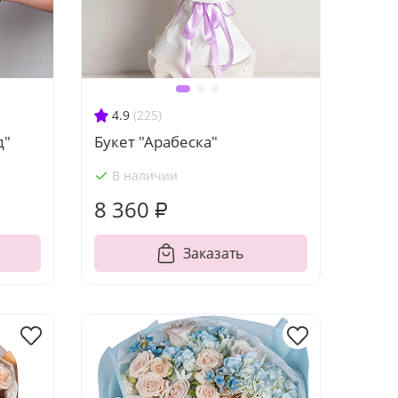
4.9
(225)
д"
Букет "Арабеска"
В наличии
8 360 ₽
Заказать