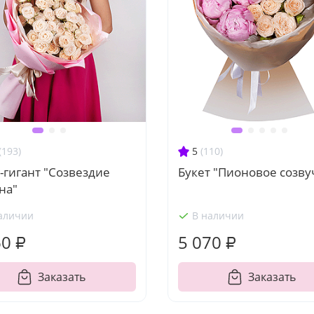
(193)
5
(110)
-гигант "Созвездие
Букет "Пионовое созву
на"
аличии
В наличии
60 ₽
5 070 ₽
Заказать
Заказать