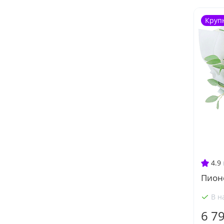
Круп
4.9
Пион
В н
6 7