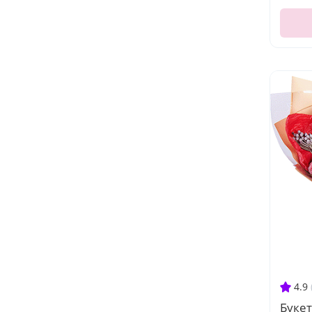
4.9
Буке