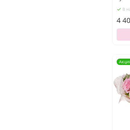
В н
4 4
Акци