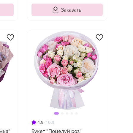
Заказать
4.9
(103)
мка"
Букет "Поцелуй роз"