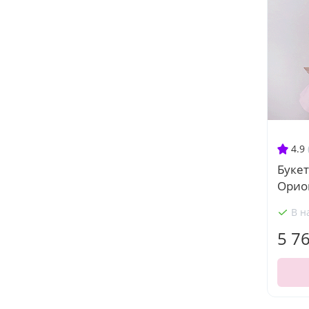
4.9
Букет
Орио
В н
5 7