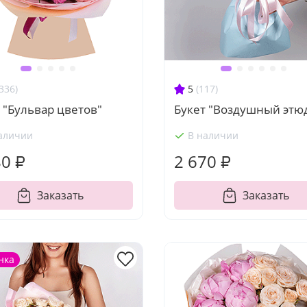
336)
5
(117)
 "Бульвар цветов"
Букет "Воздушный этю
аличии
В наличии
80 ₽
2 670 ₽
Заказать
Заказать
нка