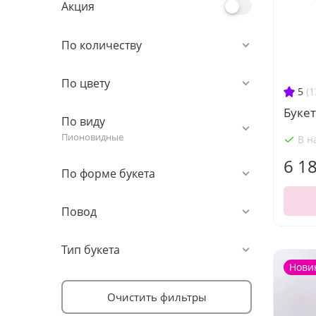
Акция
По количеству
По цвету
5
(1
Букет
По виду
Пионовидные
В н
6 1
По форме букета
Повод
Тип букета
Нови
Очистить фильтры