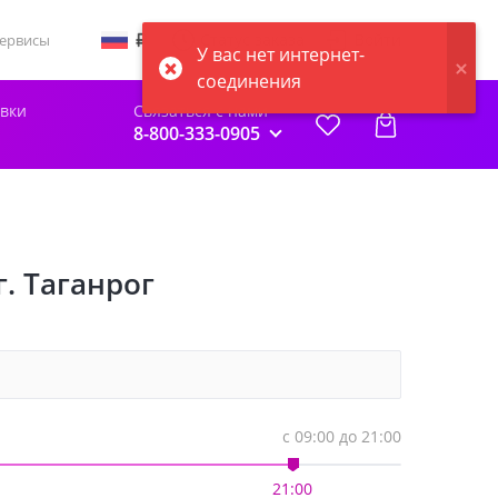
Статус заказа
Войти
ервисы
У вас нет интернет-
соединения
авки
Связаться с нами
8-800-333-0905
г. Таганрог
с
09:00
до
21:00
21:00