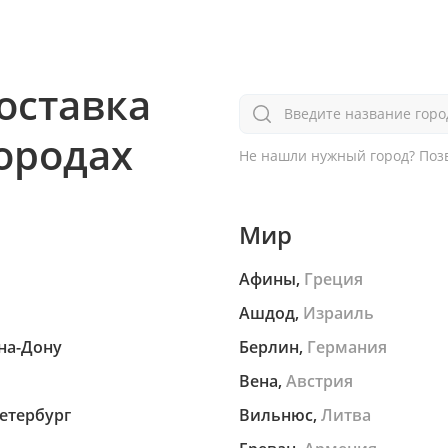
оставка
Введите название горо
городах
Не нашли нужный город?
Позв
Мир
Афины,
Греция
Ашдод,
Израиль
на-Дону
Берлин,
Германия
Вена,
Австрия
етербург
Вильнюс,
Литва