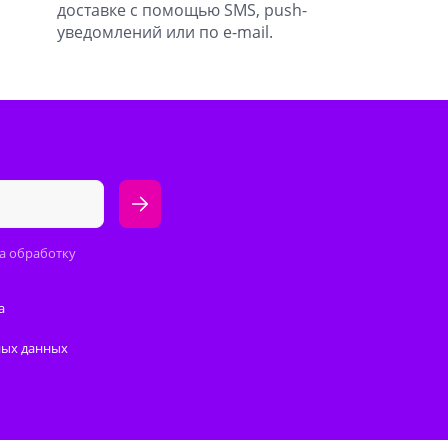
доставке с помощью SMS, push-
уведомлений или по e-mail.
а обработку
а
ных данных