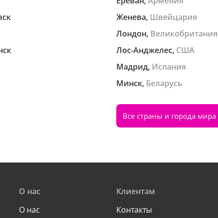
Ереван,
Армения
вск
Женева,
Швейцария
Лондон,
Великобритания
нск
Лос-Анджелес,
США
Мадрид,
Испания
Минск,
Беларусь
Все страны и города мира
О нас
Клиентам
О нас
Контакты