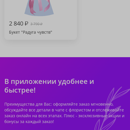
2 840
₽
3 790
₽
Букет "Радуга чувств"
В приложении удобнее и
быстрее!
Преимущества для Вас: оформляйте заказ мгновенно,
обсуждайте все детали в чате с флористом и отслеживайте
заказ онлайн на всех этапах. Плюс - эксклюзивные акции и
бонусы за каждый заказ!