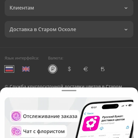
Клиентам
Доставка в Старом Осколе
Язык интерфейса:
Валюта:
©
Служба круглосуточной доставки цветов в Старом
Осколе
Русский Букет, 2026
Общество с ограниченной ответственностью «Технология»
ОГРН: 1195476081745, ИНН: 5410081997
Юридический адрес: г. Новосибирск, ул. Ипподромская,
д.42, оф. 3