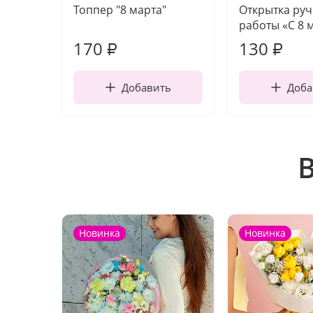
Топпер "8 марта"
Открытка ру
работы «С 8 
170
130
₽
₽
Добавить
Доба
Новинка
Новинка