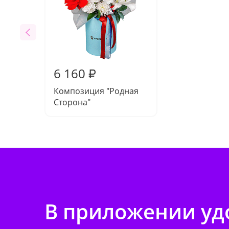
6 160
₽
Композиция "Родная
Сторона"
В приложении удо