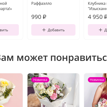
чной
Раффаэлло
Клубника
марта!»
"Изысканн
990
4 950
₽
вить
Добавить
Д
Вам может понравитьс
Новинка
Новинка