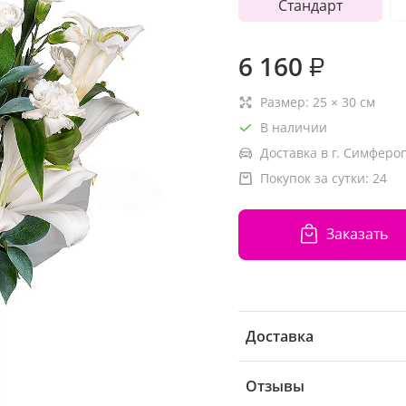
Стандарт
6 160
₽
Размер:
25
×
30
см
В наличии
Доставка в г. Симферо
Покупок за сутки:
24
Заказать
Доставка
Отзывы