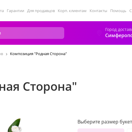
та
Гарантии
Для продавцов
Корп. клиентам
Контакты
Помощь
С
Город достав
Симфероп
ов
Композиция "Родная Сторона"
ная Сторона"
Выберите размер букет