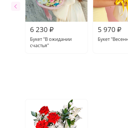
6 230
5 970
₽
₽
Букет "В ожидании
Букет "Весен
счастья"