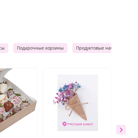
сы
Подарочные корзины
Продуктовые наборы
М