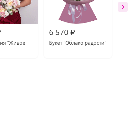
6 570
6 45
₽
₽
ия "Живое
Букет "Облако радости"
Букет 
Семир