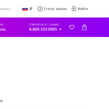
Статус заказа
Войти
ервисы
ки
Связаться с нами
оль
8-800-333-0905
а: