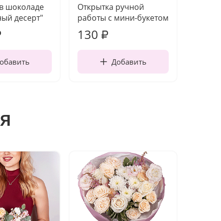
 в шоколаде
Открытка ручной
Ваза п
ый десерт"
работы с мини-букетом
130
1 31
₽
₽
обавить
Добавить
я