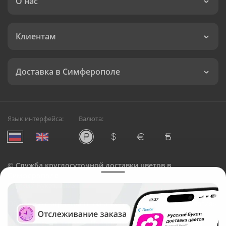
О нас
Клиентам
Доставка в Симферополе
Язык интерфейса:
Валюта:
©
Служба круглосуточной доставки цветов в
Симферополе
Русский Букет, 2026
Общество с ограниченной ответственностью «Технология»
ОГРН: 1195476081745, ИНН: 5410081997
Юридический адрес: г. Новосибирск, ул. Ипподромская,