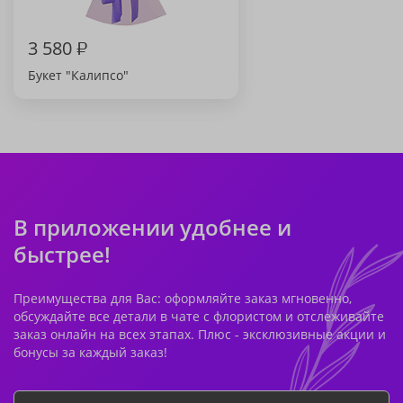
3 580
₽
Букет "Калипсо"
В приложении удобнее и
быстрее!
Преимущества для Вас: оформляйте заказ мгновенно,
обсуждайте все детали в чате с флористом и отслеживайте
заказ онлайн на всех этапах. Плюс - эксклюзивные акции и
бонусы за каждый заказ!