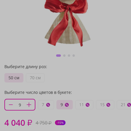
Выберите длину роз:
50 см
70 см
Выберите число цветов в букете:
7
9
11
15
21
4 040
₽
4 750
₽
-15%