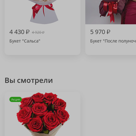
4 430
₽
5 970
₽
4 920
₽
Букет "Сальса"
Букет "После полуноч
Вы смотрели
Акция