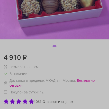
4 910
₽
Размер:
15
×
5
см
В наличии
Доставка в пределах МКАД в г. Москва:
Бесплатно
сегодня
Покупок за сутки:
42
1061 Отзывов и оценок