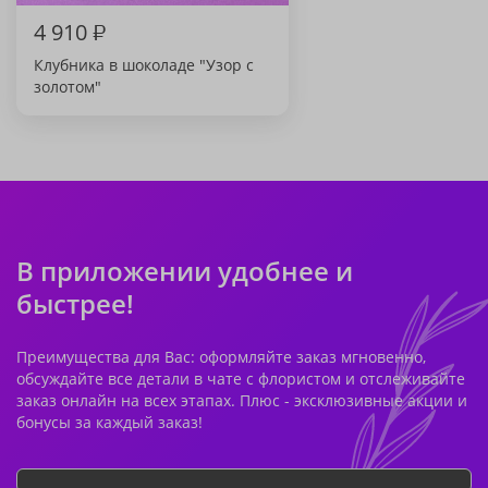
4 910
₽
Клубника в шоколаде "Узор с
золотом"
В приложении удобнее и
быстрее!
Преимущества для Вас: оформляйте заказ мгновенно,
обсуждайте все детали в чате с флористом и отслеживайте
заказ онлайн на всех этапах. Плюс - эксклюзивные акции и
бонусы за каждый заказ!