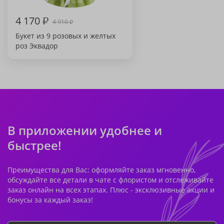
4 170
₽
4 910
₽
Букет из 9 розовых и желтых
роз Эквадор
В приложении удобнее и
быстрее!
Преимущества для Вас: оформляйте заказ мгновенно,
обсуждайте все детали в чате с флористом и отслеживайте
заказ онлайн на всех этапах. Плюс - эксклюзивные акции и
бонусы за каждый заказ!