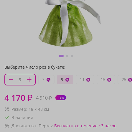
Выберите число роз в букете:
7
9
11
15
25
4 170
₽
4 910
₽
-15%
Размер:
18
×
48
см
В наличии
Доставка в г. Пермь:
Бесплатно
в течение ~3 часов