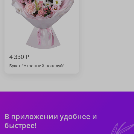
4 330
₽
Букет "Утренний поцелуй"
В приложении удобнее и
быстрее!