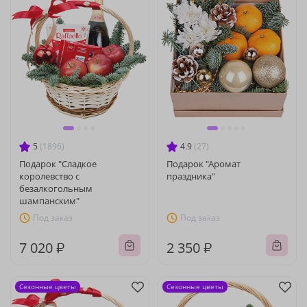
5
(1896)
4.9
(27)
Подарок "Сладкое
Подарок "Аромат
королевство с
праздника"
безалкогольным
шампанским"
Под заказ
Под заказ
7 020 ₽
2 350 ₽
Сезонные цветы
Сезонные цветы