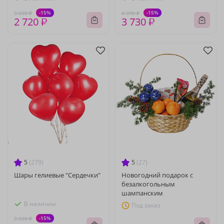
-15%
-15%
3 200 ₽
4 390 ₽
2 720 ₽
3 730 ₽
5
(279)
5
(27)
Шары гелиевые "Сердечки"
Новогодний подарок с
безалкогольным
шампанским
В наличии
Под заказ
-15%
3 200 ₽