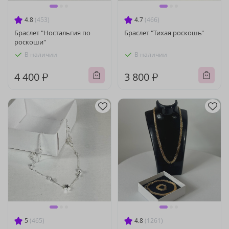
4.8
(453)
4.7
(466)
Браслет "Ностальгия по
Браслет "Тихая роскошь"
роскоши"
В наличии
В наличии
4 400 ₽
3 800 ₽
5
(465)
4.8
(1261)