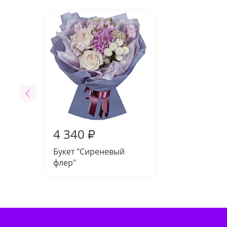
4 340
₽
Букет "Сиреневый
флер"