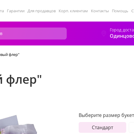
та
Гарантии
Для продавцов
Корп. клиентам
Контакты
Помощь
С
Город дост
Одинцов
евый флер"
й флер"
Выберите размер букет
Стандарт