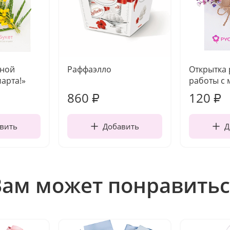
чной
Раффаэлло
Открытка
марта!»
работы с 
860
120
₽
₽
вить
Добавить
Д
Вам может понравитьс