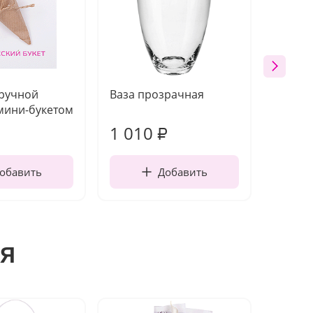
 ручной
Ваза прозрачная
Открыт
мини-букетом
работы
1 010
250
₽
обавить
Добавить
я