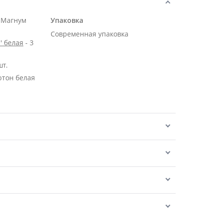
 Магнум
Упаковка
Современная упаковка
' белая
- 3
шт.
ютон белая