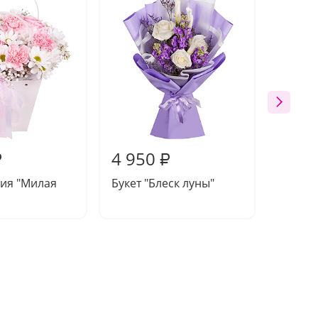
4 950
4 61
₽
₽
ия "Милая
Букет "Блеск луны"
Букет 