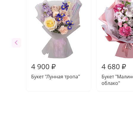
4 900
4 680
₽
₽
Букет "Лунная тропа"
Букет "Мали
облако"