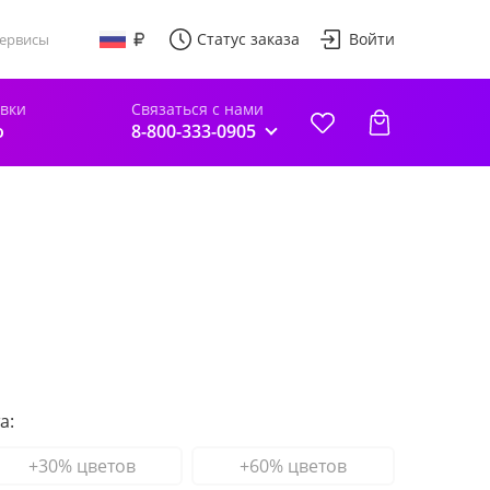
Статус заказа
Войти
ервисы
авки
Связаться с нами
о
8-800-333-0905
а:
+30% цветов
+60% цветов