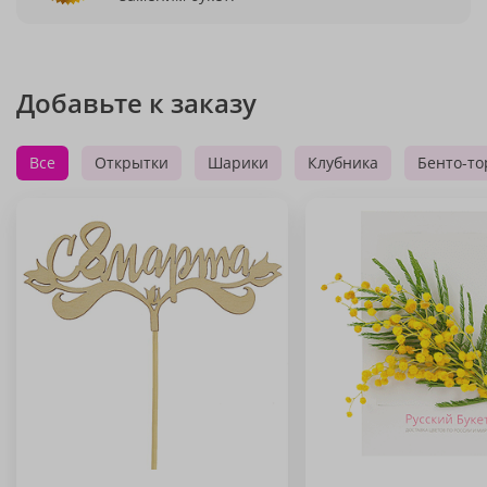
Добавьте к заказу
Все
Открытки
Шарики
Клубника
Бенто-то