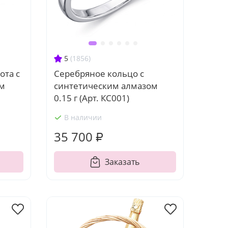
5
(1856)
ота с
Серебряное кольцо с
ом
синтетическим алмазом
0.15 г (Арт. КС001)
В наличии
35 700 ₽
Заказать