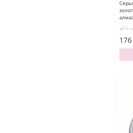
Серьг
золот
алмаз
В н
176