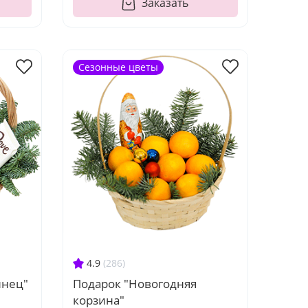
Заказать
Сезонные цветы
4.9
(286)
Подарок "Новогодняя
инец"
корзина"