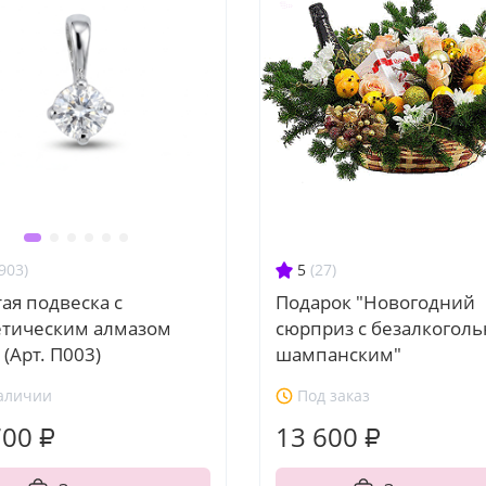
5
(27)
903)
Подарок "Новогодний
ая подвеска с
сюрприз с безалкогол
етическим алмазом
шампанским"
г (Арт. П003)
аличии
Под заказ
700 ₽
13 600 ₽