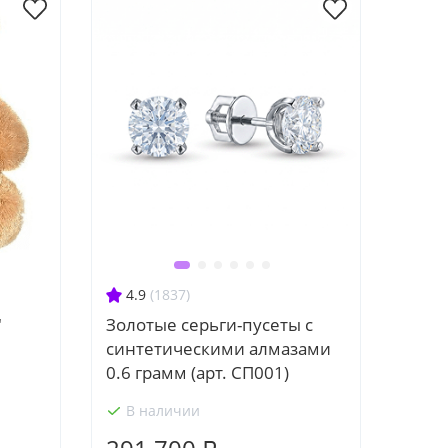
4.9
(1837)
"
Золотые серьги-пусеты с
синтетическими алмазами
0.6 грамм (арт. СП001)
В наличии