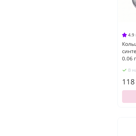
4.9
Кольц
синт
0.06 г
В н
118