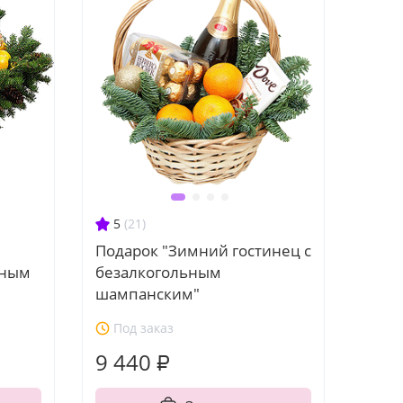
5
(21)
Подарок "Зимний гостинец с
ьным
безалкогольным
шампанским"
Под заказ
9 440 ₽