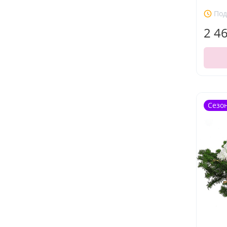
Под
2 4
Сезо