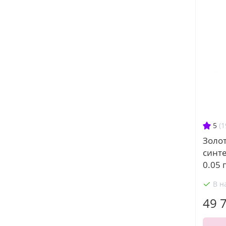
5
(1
Золот
синт
0.05 
В н
49 