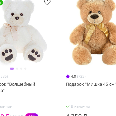
я
4.9
(723)
(585)
Подарок "Мишка 45 см
рок "Волшебный
а"
аличии
В наличии