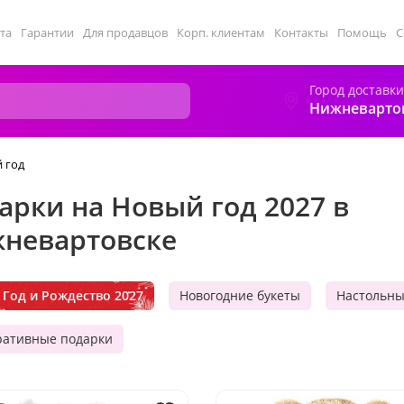
та
Гарантии
Для продавцов
Корп. клиентам
Контакты
Помощь
С
Город доставки
Нижневарто
 год
арки на Новый год 2027 в
невартовске
Год и Рождество 2027
Новогодние букеты
Настольн
ративные подарки