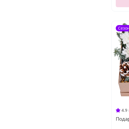
Сезо
4.9
Пода