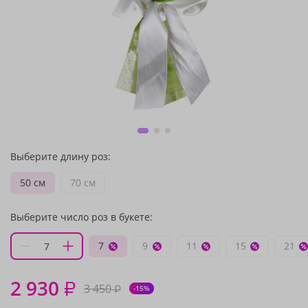
Выберите длину роз:
50 см
70 см
Выберите число роз в букете:
7
9
11
15
21
2 930
₽
3 450
₽
-15%