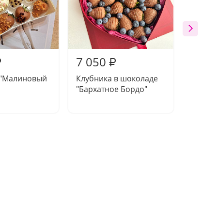
7 050
7 05
₽
₽
 "Малиновый
Клубника в шоколаде
Клубни
"Бархатное Бордо"
шокола
контра