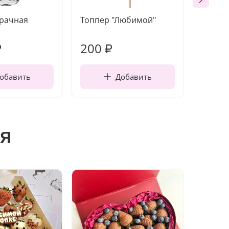
зрачная
Топпер "Любимой"
Открыт
работы
200
310
₽
₽
обавить
Добавить
я