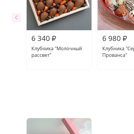
6 340
6 980
₽
₽
Клубника "Молочный
Клубника "Се
рассвет"
Прованса"