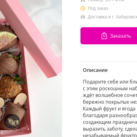
Под заказ
Доставка в г. Хабаровск
Заказать
Описание
Подарите себе или бл
с этим роскошным наб
ждёт волшебное сочет
бережно покрытых н
Каждый фрукт и ягода
благодаря разнообраз
создающим праздничн
выразить заботу, сдел
незабываемый фрукто