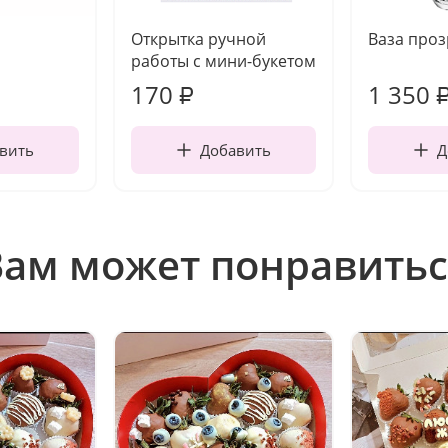
Открытка ручной
Ваза про
работы с мини-букетом
170
1 350
₽
вить
Добавить
Д
Вам может понравитьс