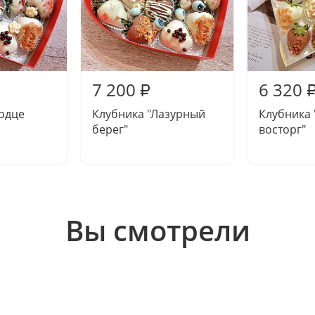
7 200
6 320
₽
рдце
Клубника "Лазурный
Клубника
берег"
восторг"
Вы смотрели