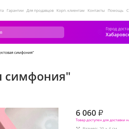
та
Гарантии
Для продавцов
Корп. клиентам
Контакты
Помощь
С
Город дост
Хабаровс
уктовая симфония"
я симфония"
6 060
₽
Товар доступен для доставки н
Размер:
20
×
4
см