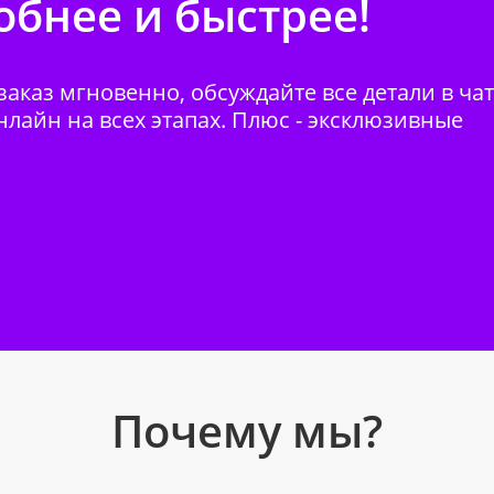
бнее и быстрее!
аказ мгновенно, обсуждайте все детали в ча
нлайн на всех этапах. Плюс - эксклюзивные
Почему мы?