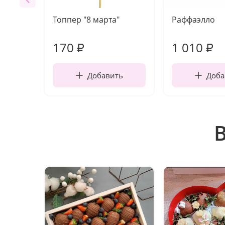
Топпер "8 марта"
Раффаэлло
170
1 010
₽
₽
Добавить
Доба