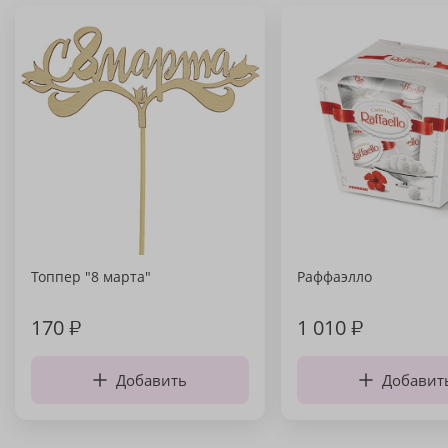
Топпер "8 марта"
Раффаэлло
170
₽
1 010
₽
Добавить
Добавит