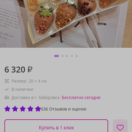
6 320
₽
Размер:
20
×
4
см
В наличии
Доставка в г. Хабаровск:
Бесплатно
сегодня
636 Отзывов и оценок
Купить в 1 клик