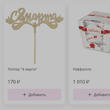
Топпер "8 марта"
Раффаэлло
170
₽
1 010
₽
Добавить
Добавит