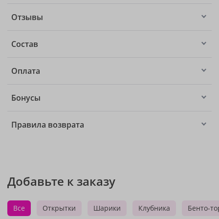
Отзывы
Состав
Оплата
Бонусы
Правила возврата
Добавьте к заказу
Все
Открытки
Шарики
Клубника
Бенто-то