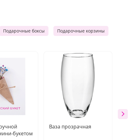
Подарочные боксы
Подарочные корзины
Продукто
 ручной
Ваза прозрачная
Топпе
мини-букетом