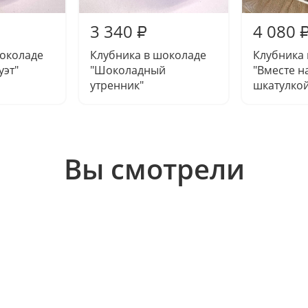
3 340
4 080
₽
шоколаде
Клубника в шоколаде
Клубника
уэт"
"Шоколадный
"Вместе н
утренник"
шкатулко
Вы смотрели