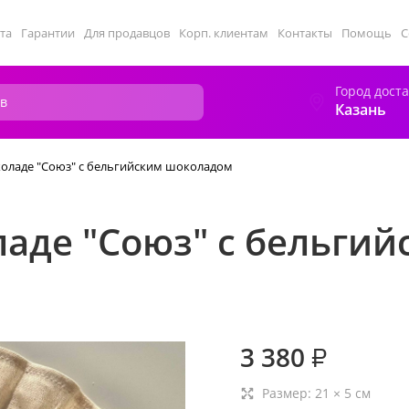
та
Гарантии
Для продавцов
Корп. клиентам
Контакты
Помощь
С
Город дост
Казань
коладе "Союз" с бельгийским шоколадом
ладе "Союз" с бельги
3 380
₽
Размер:
21
×
5
см