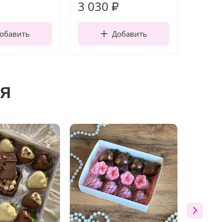
3 030
220
₽
обавить
Добавить
я