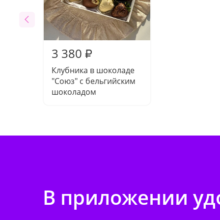
3 380
₽
Клубника в шоколаде
"Союз" с бельгийским
шоколадом
В приложении удо