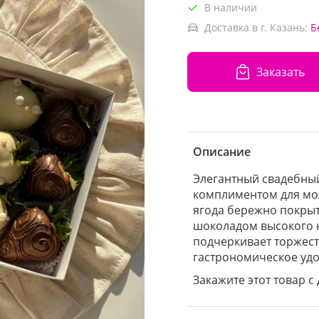
В наличии
Доставка в г. Казань:
Б
Заказать
Описание
Элегантный свадебный
комплиментом для мо
ягода бережно покры
шоколадом высокого 
подчеркивает торжест
гастрономическое удо
Закажите этот товар с 