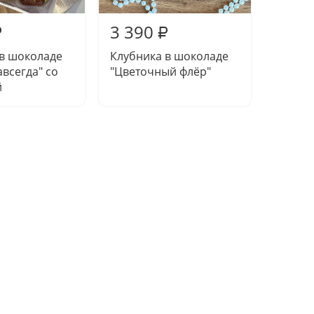
3 390
3 94
₽
₽
 в шоколаде
Клубника в шоколаде
Клубни
авсегда" со
"Цветочный флёр"
"Дофа
й
всплес