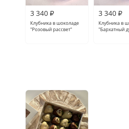
3 340
3 340
₽
₽
Клубника в шоколаде
Клубника в 
"Розовый рассвет"
"Бархатный д