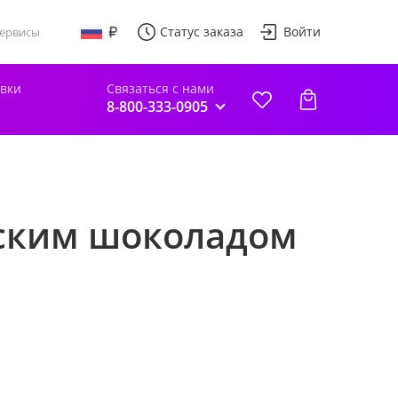
Статус заказа
Войти
ервисы
авки
Связаться с нами
8-800-333-0905
йским шоколадом