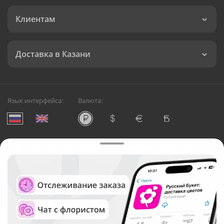
Клиентам
Доставка в Казани
Язык интерфейса:
Валюта:
©
Служба круглосуточной доставки цветов в Казани
Русский Букет, 2026
Общество с ограниченной ответственностью «Технология»
ОГРН: 1195476081745, ИНН: 5410081997
Юридический адрес: г. Новосибирск, ул. Ипподромская,
д.42, оф. 3