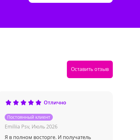
Оставить отзыв
Отлично
Постоянный клиент
Пос
Emiliia Psv,
Июль 2026
Гео
Я в полном восторге. И получатель
Зака