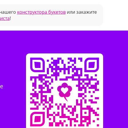
 нашего
конструктора букетов
или закажите
риста
!
те