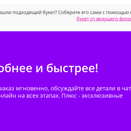
ашли подходящий букет? Соберите его сами с помощью
букет от ведущего фло
бнее и быстрее!
аказ мгновенно, обсуждайте все детали в ча
нлайн на всех этапах. Плюс - эксклюзивные