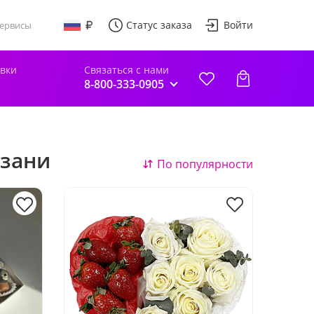
Статус заказа
Войти
ервисы
авки
Связаться с нами
8-800-333-0905
азани
По популярности