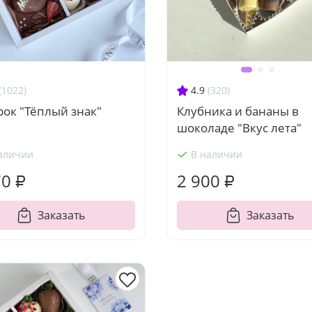
(1022)
4.9
(320)
ок "Тёплый знак"
Клубника и бананы в
шоколаде "Вкус лета"
аличии
В наличии
70 ₽
2 900 ₽
Заказать
Заказать