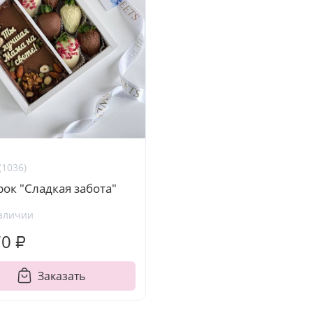
(1036)
ок "Сладкая забота"
аличии
70 ₽
Заказать