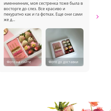
именнинник, моя сестренка тоже была в
доп
восторге до слез. Все красиво и
пон
пекуратно как и га фотках. Еще они сами
дос
же д...
чере
Фото на сайте
Фото до доставки
Фо