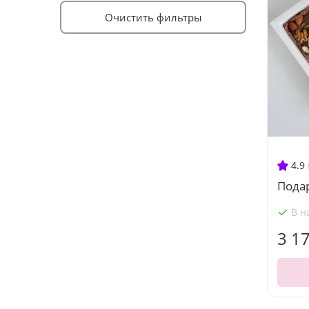
Очистить фильтры
4.9
Подар
В н
3 1