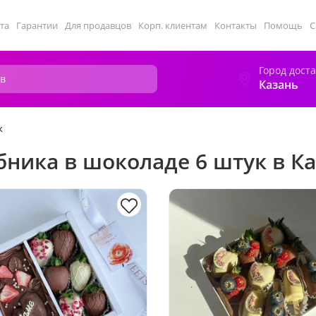
та
Гарантии
Для продавцов
Корп. клиентам
Контакты
Помощь
С
Город дост
Казань
к
бника в шоколаде 6 штук в К