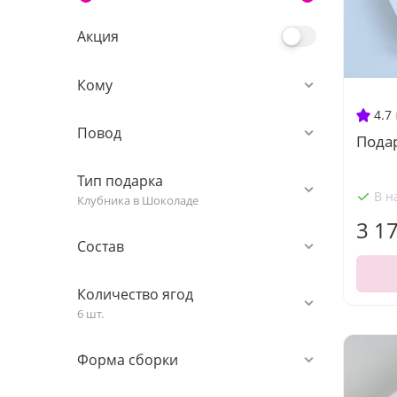
Акция
Кому
4.7
Повод
Подар
Тип подарка
В н
Клубника в Шоколаде
3 1
Состав
Количество ягод
6 шт.
Форма сборки