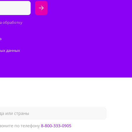
а обработку
а
ных данных
да или страны
оните по телефону
8-800-333-0905