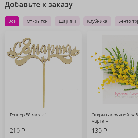
Добавьте к заказу
Все
Открытки
Шарики
Клубника
Бенто-то
Топпер "8 марта"
Открытка ручной раб
марта!»
210
₽
130
₽