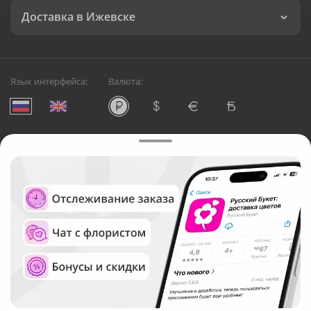
Доставка в Ижевске
Язык интерфейса:
Валюта:
©
Служба круглосуточной доставки цветов в Ижевске
Русский Букет, 2026
Общество с ограниченной ответственностью «Технология»
ОГРН: 1195476081745, ИНН: 5410081997
Юридический адрес: г. Новосибирск, ул. Ипподромская,
д.42, оф. 3
Рейтинг Русского букета в г. Ижевск