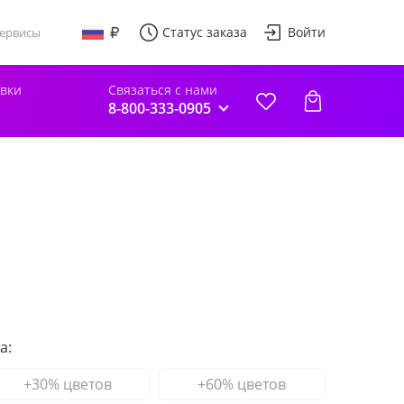
Статус заказа
Войти
ервисы
авки
Связаться с нами
8-800-333-0905
а:
+30% цветов
+60% цветов