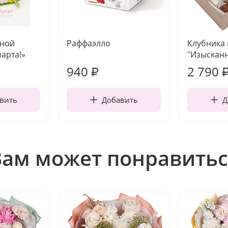
чной
Раффаэлло
Клубника
марта!»
"Изысканн
940
2 790
₽
вить
Добавить
Д
Вам может понравитьс