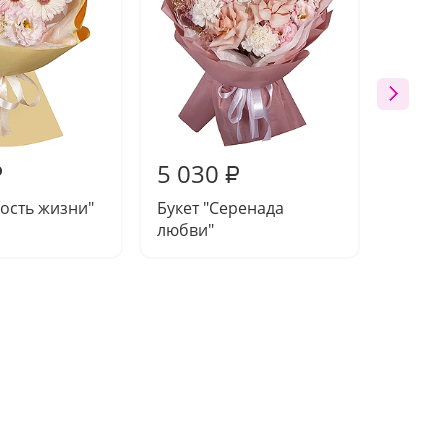
5 030
4 79
₽
₽
дость жизни"
Букет "Серенада
Букет 
любви"