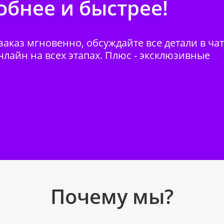
бнее и быстрее!
аказ мгновенно, обсуждайте все детали в ча
нлайн на всех этапах. Плюс - эксклюзивные
Почему мы?