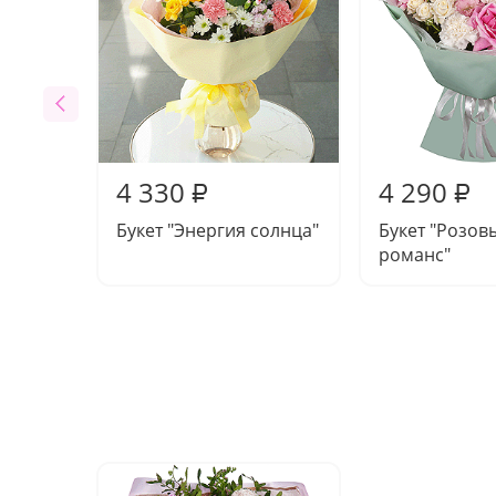
4 330
4 290
₽
₽
Букет "Энергия солнца"
Букет "Розов
романс"