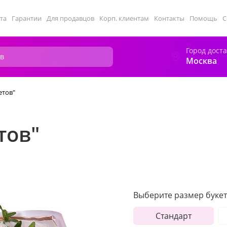
та
Гарантии
Для продавцов
Корп. клиентам
Контакты
Помощь
С
Город дост
Москва
етов"
тов"
Выберите размер букет
Стандарт