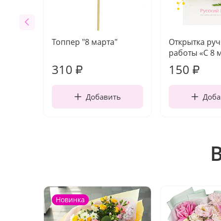
Топпер "8 марта"
Открытка ру
работы «С 8 
310
150
₽
₽
Добавить
Доба
Новинка