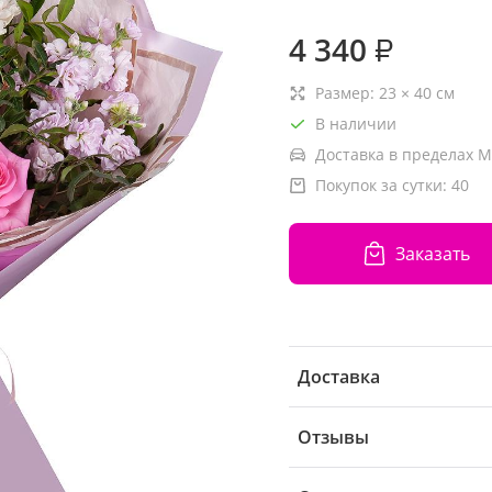
4 340
₽
Размер:
23
×
40
см
В наличии
Доставка в пределах М
Покупок за сутки:
40
Заказать
Доставка
Отзывы