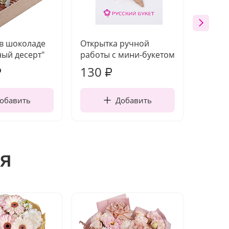
 в шоколаде
Открытка ручной
Ваза п
ый десерт"
работы с мини-букетом
130
1 10
₽
₽
обавить
Добавить
я