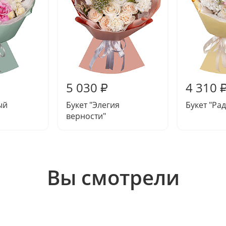
5 030
4 310
₽
ый
Букет "Элегия
Букет "Ра
верности"
Вы смотрели