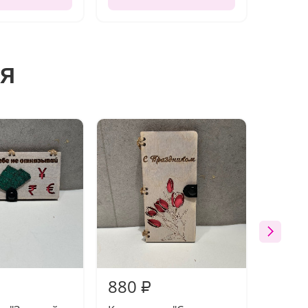
я
880
880
₽