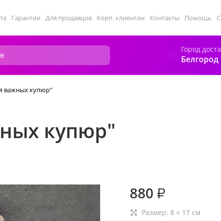
та
Гарантии
Для продавцов
Корп. клиентам
Контакты
Помощь
С
Город дост
Белгород
ля важных купюр"
жных купюр"
880
₽
Размер:
8
×
17
см