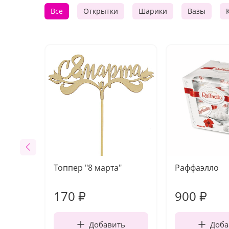
Все
Открытки
Шарики
Вазы
Топпер "8 марта"
Раффаэлло
170
900
₽
₽
Добавить
Доба