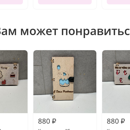
Вам может понравитьс
880
880
₽
₽