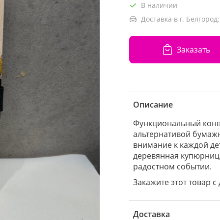
В наличии
Доставка в г. Белгород:
Заказать
Описание
Функциональный конве
альтернативой бумажн
внимание к каждой дет
деревянная купюрница
радостном событии.
Закажите этот товар с 
Доставка