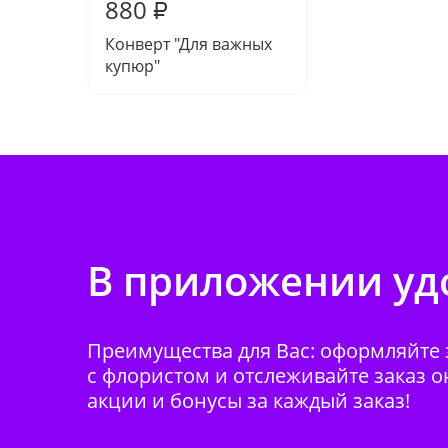
880
₽
Конверт "Для важных
купюр"
В приложении удо
Преимущества для Вас: оформляйте з
с флористом и отслеживайте заказ о
акции и бонусы за каждый заказ!