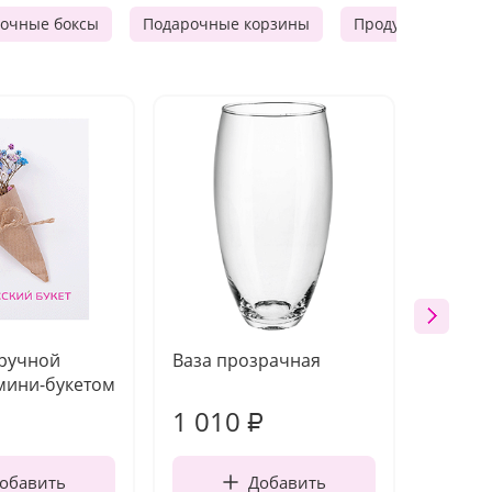
очные боксы
Подарочные корзины
Продуктовые наб
 ручной
Ваза прозрачная
Топпе
мини-букетом
1 010
150
₽
обавить
Добавить