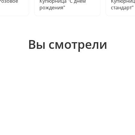
Розовое
Купюрница "С днем
Купюрниц
рождения"
стандарт"
Вы смотрели