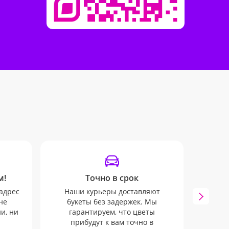
м!
Точно в срок
адрес
Наши курьеры доставляют
Наши
не
букеты без задержек. Мы
SM
и, ни
гарантируем, что цветы
отслеж
прибудут к вам точно в