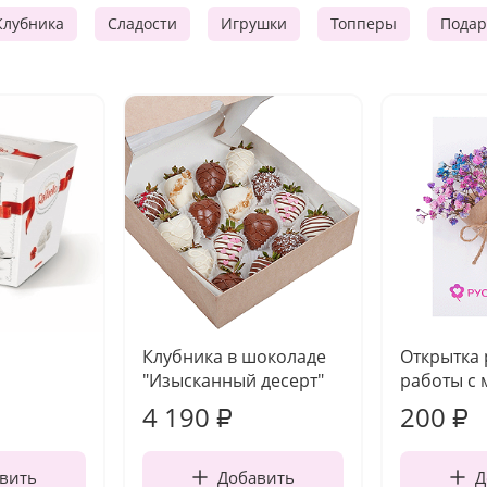
Клубника
Сладости
Игрушки
Топперы
Подар
Клубника в шоколаде
Открытка
"Изысканный десерт"
работы с 
4 190
200
₽
₽
вить
Добавить
Д