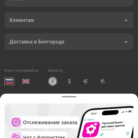
Клиентам
Доставка в Белгороде
Язык интерфейса:
Валюта:
©
Служба круглосуточной доставки цветов в Белгороде
Русский Букет, 2026
Общество с ограниченной ответственностью «Технология»
ОГРН: 1195476081745, ИНН: 5410081997
Юридический адрес: г. Новосибирск, ул. Ипподромская,
д.42, оф. 3