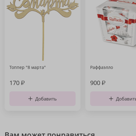
Топпер "8 марта"
Раффаэлло
170
₽
900
₽
Добавить
Добавит
Вам может понравиться