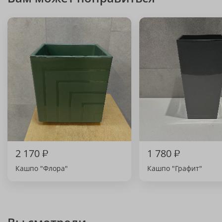
2 170
₽
1 780
₽
Кашпо "Флора"
Кашпо "Графит"