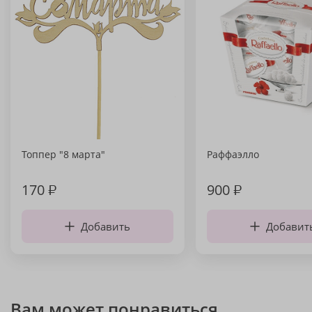
Топпер "8 марта"
Раффаэлло
170
₽
900
₽
Добавить
Добавит
Вам может понравиться