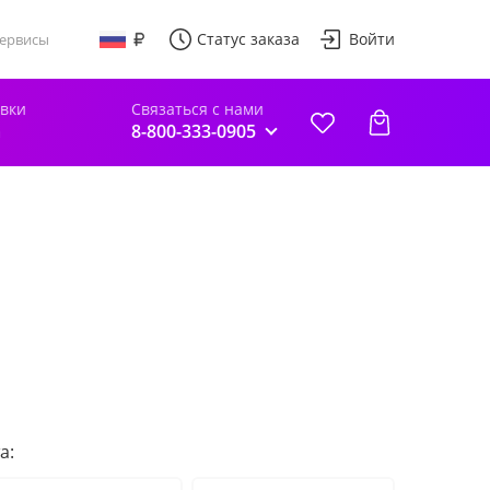
Статус заказа
Войти
ервисы
авки
Связаться с нами
а
8-800-333-0905
а: