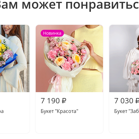
Вам может понравитьс
Новинка
7 190
7 030
₽
ра
Букет "Красота"
Букет "За