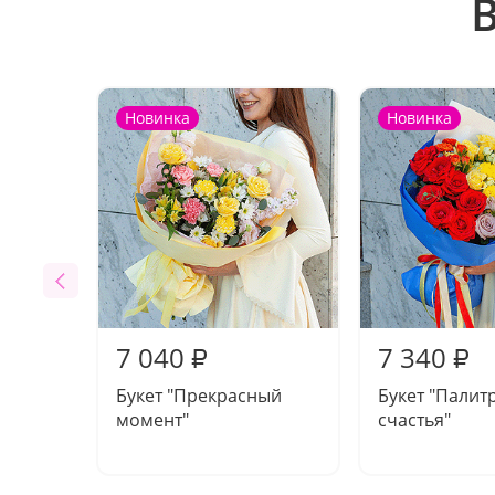
Новинка
Новинка
7 040
7 340
₽
₽
Букет "Прекрасный
Букет "Палит
момент"
счастья"