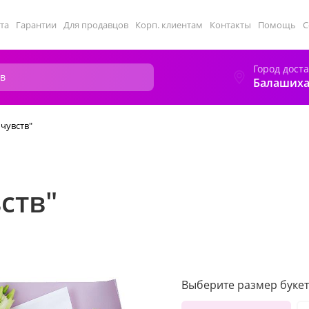
та
Гарантии
Для продавцов
Корп. клиентам
Контакты
Помощь
С
Город дост
Балаших
 чувств"
ств"
Выберите размер букет