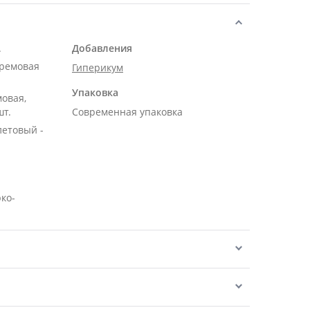
.
Добавления
кремовая
Гиперикум
Упаковка
мовая,
шт.
Современная упаковка
летовый -
рко-