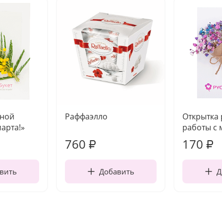
чной
Раффаэлло
Открытка
марта!»
работы с 
760
170
₽
₽
вить
Добавить
Д