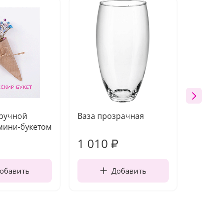
 ручной
Ваза прозрачная
Топпе
мини-букетом
1 010
100
₽
обавить
Добавить