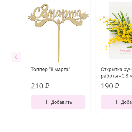
Топпер "8 марта"
Открытка ру
работы «С 8 
210
190
₽
₽
Добавить
Доба