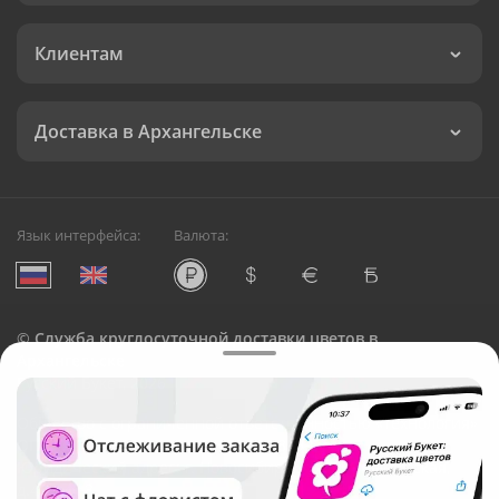
Клиентам
Доставка в Архангельске
Язык интерфейса:
Валюта:
©
Служба круглосуточной доставки цветов в
Архангельске
Русский Букет, 2026
Общество с ограниченной ответственностью «Технология»
ОГРН: 1195476081745, ИНН: 5410081997
Юридический адрес: г. Новосибирск, ул. Ипподромская,
д.42, оф. 3