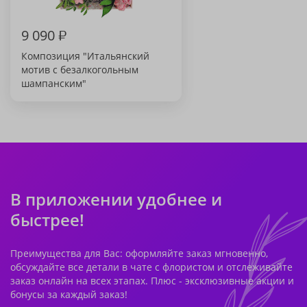
9 090
₽
Композиция "Итальянский
мотив с безалкогольным
шампанским"
В приложении удобнее и
быстрее!
Преимущества для Вас: оформляйте заказ мгновенно,
обсуждайте все детали в чате с флористом и отслеживайте
заказ онлайн на всех этапах. Плюс - эксклюзивные акции и
бонусы за каждый заказ!