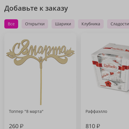
Добавьте к заказу
Все
Открытки
Шарики
Клубника
Сладости
Топпер "8 марта"
Раффаэлло
260
₽
810
₽