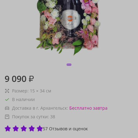
9 090
₽
Размер:
15
×
34
см
В наличии
Доставка в г. Архангельск:
Бесплатно
завтра
Покупок за сутки:
38
57 Отзывов и оценок