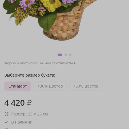
Форма и цвет корзины может отличаться
Выберите размер букета:
Стандарт
+30% цветов
+60% цветов
4 420
₽
Размер:
25
×
25
см
В наличии