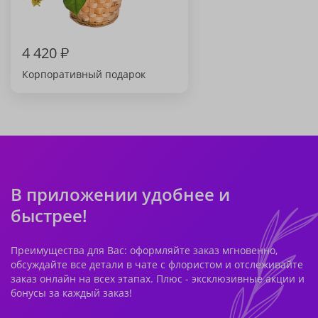
4 420
₽
Корпоративный подарок
В приложении удобнее и
быстрее!
Преимущества для Вас: оформляйте заказ мгновенно,
обсуждайте все детали в чате с флористом и отслеживайте
заказ онлайн на всех этапах. Плюс - эксклюзивные акции и
бонусы за каждый заказ!