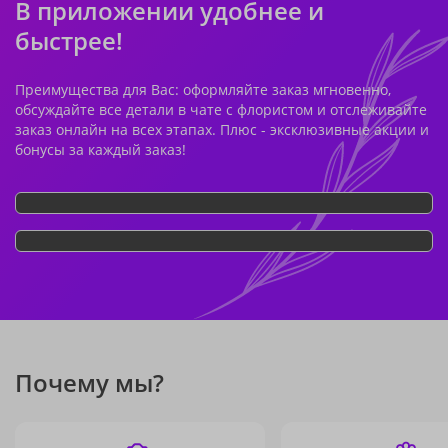
В приложении удобнее и
быстрее!
Преимущества для Вас: оформляйте заказ мгновенно,
обсуждайте все детали в чате с флористом и отслеживайте
заказ онлайн на всех этапах. Плюс - эксклюзивные акции и
бонусы за каждый заказ!
Почему мы?