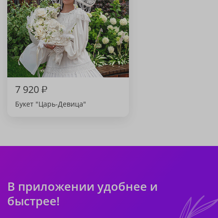
7 920
₽
Букет "Царь-Девица"
В приложении удобнее и
быстрее!