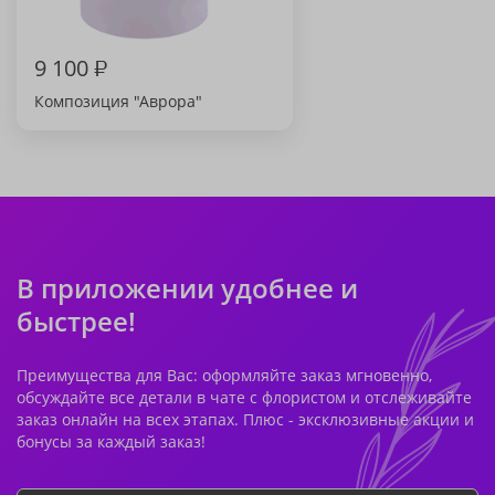
9 100
₽
Композиция "Аврора"
В приложении удобнее и
быстрее!
Преимущества для Вас: оформляйте заказ мгновенно,
обсуждайте все детали в чате с флористом и отслеживайте
заказ онлайн на всех этапах. Плюс - эксклюзивные акции и
бонусы за каждый заказ!